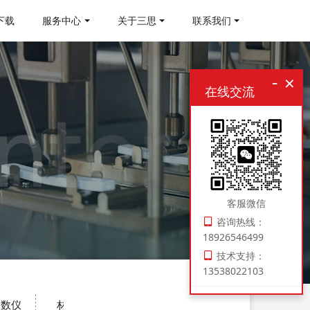
下载
服务中心
关于三思
联系我们
-
×
在线交流
客服微信
咨询热线：
18926546499
技术支持：
13538022103
指数仪
材料制样机
压实密度仪
电子扭转试验机