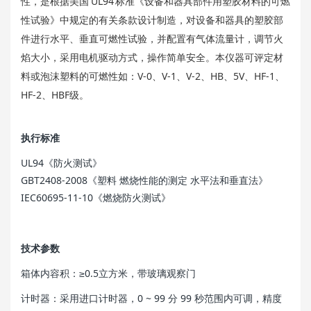
性，是根据美国 UL94 标准《设备和器具部件用塑胶材料的可燃
性试验》中规定的有关条款设计制造，对设备和器具的塑胶部
件进行水平、垂直可燃性试验，并配置有气体流量计，调节火
焰大小，采用电机驱动方式，操作简单安全。本仪器可评定材
料或泡沫塑料的可燃性如：V-0、V-1、V-2、HB、5V、HF-1、
HF-2、HBF级。
执行标准
UL94《防火测试》
GBT2408-2008《塑料 燃烧性能的测定 水平法和垂直法》
IEC60695-11-10《燃烧防火测试》
技术参数
箱体内容积：≥0.5立方米，带玻璃观察门
计时器：采用进口计时器，0 ~ 99 分 99 秒范围内可调，精度