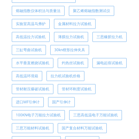
熔融指数仪体积法与质量法
聚乙烯熔融指数测试仪
实验室高温马弗炉
金属材料拉力试验机
高低温拉力试验机
薄膜拉力试验机
​三思橡胶拉力机
三缸弯曲试验机
30kn楔形拉伸夹具
水平垂直燃烧试验机
灼热丝试验机
漏电起痕试验机
高低温环境箱
拉力机试验机价格
管材耐压爆破试验机
管材环刚度试验机
进口MF引伸计
国产引伸计
100KN电子万能拉力试验机
三思高低温电子万能试验机
三思万能材料试验机
国产复合材料万能试验机