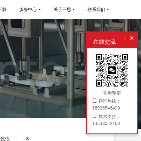
下载
服务中心
关于三思
联系我们
-
×
在线交流
客服微信
咨询热线：
18926546499
技术支持：
13538022103
指数仪
材料制样机
压实密度仪
电子扭转试验机