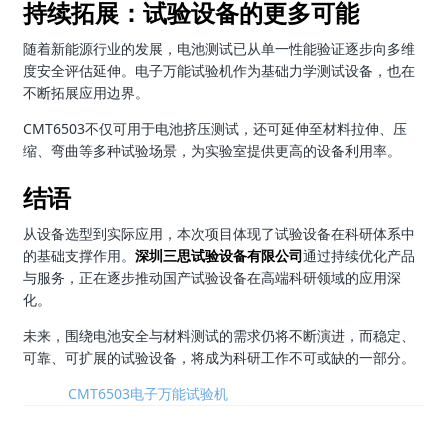
持续拓展：试验设备的更多可能
随着新能源行业的发展，电池测试已从单一性能验证逐步向多维
度安全评估延伸。电子万能试验机作为基础力学测试设备，也在
不断拓展应用边界。
CMT6503不仅可用于电池挤压测试，还可延伸至材料拉伸、压
缩、弯曲等多种试验场景，为实验室提供更高的设备利用率。
结语
从设备选型到实际应用，本次项目体现了试验设备在科研体系中
的基础支撑作用。
深圳三思试验设备有限公司
通过持续优化产品
与服务，正在逐步推动国产试验设备在高端科研领域的应用深
化。
未来，围绕电池安全与材料测试的需求仍将不断演进，而稳定、
可靠、可扩展的试验设备，将成为科研工作不可或缺的一部分。
标签:
CMT6503电子万能试验机