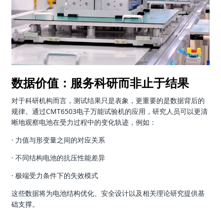
数据价值：服务科研而非止于结果
对于科研机构而言，测试结果只是表象，更重要的是数据背后的
规律。通过CMT6503电子万能试验机的应用，研究人员可以更清
晰地观察电池在受力过程中的变化轨迹，例如：
· 力值与形变量之间的对应关系
· 不同结构电池的抗压性能差异
· 极端受力条件下的失效模式
这些数据将为电池结构优化、安全设计以及相关理论研究提供基
础支撑。