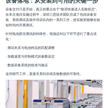
设备落地：从安装到可用的关键一步
设备交付只是开始，真正的重点在于“能否快速进入实验状态”。
在本次项目实施过程中，深圳三思技术团队完成了包括设备安
装、系统调试及操作培训在内的一系列工作，使实验室能够在较
短时间内开展测试。
针对电池挤压测试的特殊性，现场还对以下环节进行了重点优
化：
· 测试夹具与电池样品的匹配调整
· 加载速度与控制模式的参数设定
· 数据采集系统的校准与验证
这些细节工作，直接关系到后续实验数据的可靠性。