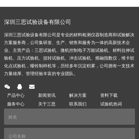
深圳三思试验设备有限公司
深圳三思试验设备有限公司是专业的材料检测仪器制造商和试验解决
方案服务商，公司集研发、生产、销售和服务为一体的高新技术企
业。主营产品：三思试验机、微机控制电子万能试验机、材料拉伸试
验机、压力试验机、扭转试验机、冲击试验机、熔融指数仪，维卡软
化点试验机，哑铃制样机等，历经多年沉淀积雾，公司拥有一支技术
力量雄厚、管理经验丰富的专业团队。
产品中心
新闻资讯
解决方案
资料下载
服务中心
关于三思
联系我们
试验机热词